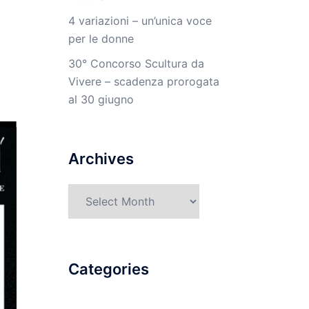
4 variazioni – un’unica voce
per le donne
30° Concorso Scultura da
Vivere – scadenza prorogata
al 30 giugno
Archives
Archives
Categories