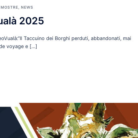
,
MOSTRE
,
NEWS
ualà 2025
eoVualà:“Il Taccuino dei Borghi perduti, abbandonati, mai
t de voyage e […]