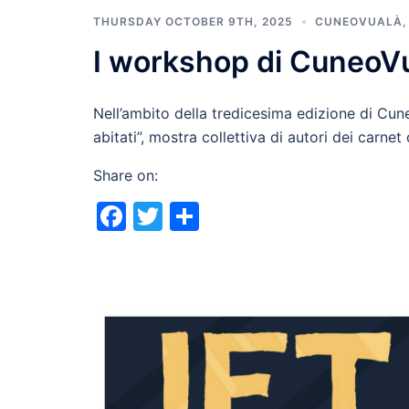
THURSDAY OCTOBER 9TH, 2025
CUNEOVUALÀ
I workshop di CuneoV
Nell’ambito della tredicesima edizione di Cun
abitati”, mostra collettiva di autori dei carne
Share on:
Facebook
Twitter
Share