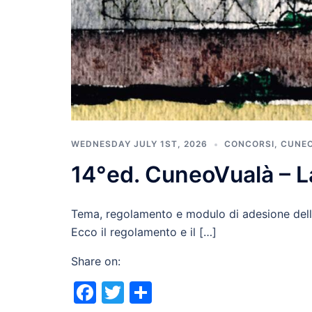
WEDNESDAY JULY 1ST, 2026
CONCORSI
,
CUNE
14°ed. CuneoVualà – La
Tema, regolamento e modulo di adesione della
Ecco il regolamento e il […]
Share on:
Facebook
Twitter
Share