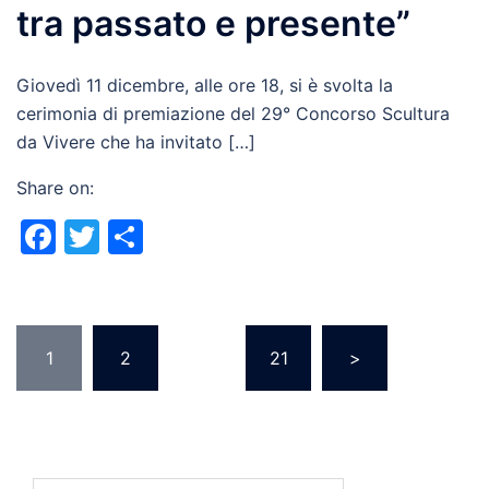
tra passato e presente”
Giovedì 11 dicembre, alle ore 18, si è svolta la
cerimonia di premiazione del 29° Concorso Scultura
da Vivere che ha invitato […]
Share on:
Facebook
Twitter
Share
Posts
1
2
…
21
>
pagination