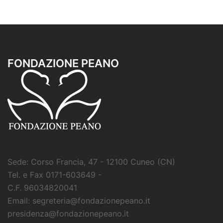
FONDAZIONE PEANO
Sede: Corso Francia, 47 - 12100 Cuneo (CN)
Tel. e Fax 0171-603649 -
C.F. 96034820041
Email: segreteria@fondazionepeano.it
presidenza@fondazionepeano.it