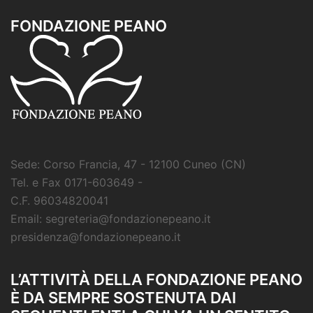
FONDAZIONE PEANO
Sede: Corso Francia, 47 - 12100 Cuneo (CN)
Tel. e Fax 0171-603649 -
C.F. 96034820041
Email: segreteria@fondazionepeano.it
presidenza@fondazionepeano.it
L’ATTIVITÀ DELLA FONDAZIONE PEANO
È DA SEMPRE SOSTENUTA DAI