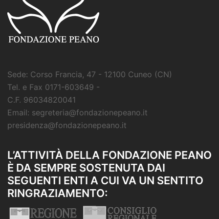
Sede: Corso Francia, 47 - 12100 Cuneo (CN)
Tel. e Fax 0171-603649 -
C.F. 96034820041
Email: segreteria@fondazionepeano.it
presidenza@fondazionepeano.it
L’ATTIVITÀ DELLA FONDAZIONE PEANO
È DA SEMPRE SOSTENUTA DAI
SEGUENTI ENTI A CUI VA UN SENTITO
RINGRAZIAMENTO: