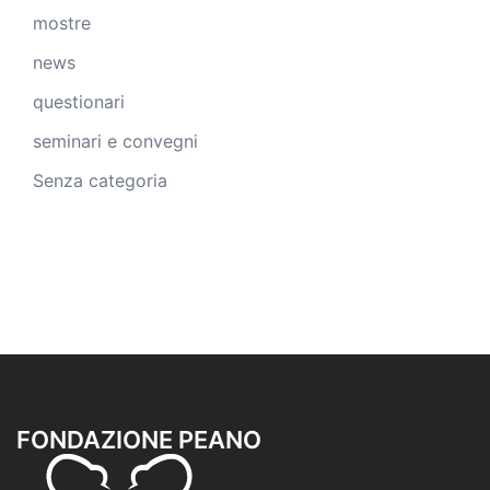
mostre
news
questionari
seminari e convegni
Senza categoria
FONDAZIONE PEANO