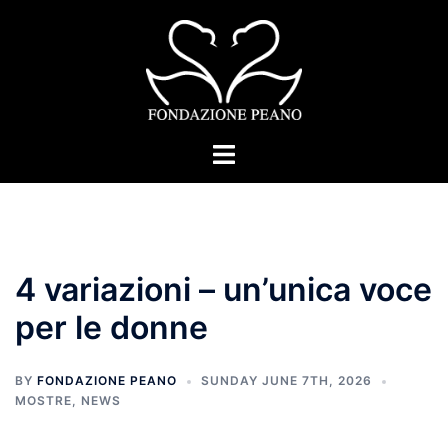
Skip
to
content
Toggle
menu
4 variazioni – un’unica voce
per le donne
BY
FONDAZIONE PEANO
SUNDAY JUNE 7TH, 2026
MOSTRE
,
NEWS