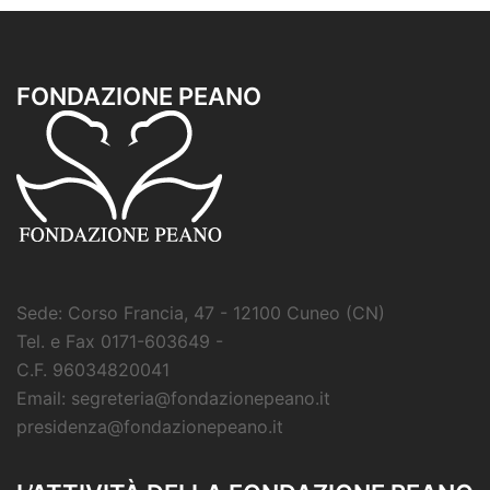
FONDAZIONE PEANO
Sede: Corso Francia, 47 - 12100 Cuneo (CN)
Tel. e Fax 0171-603649 -
C.F. 96034820041
Email: segreteria@fondazionepeano.it
presidenza@fondazionepeano.it