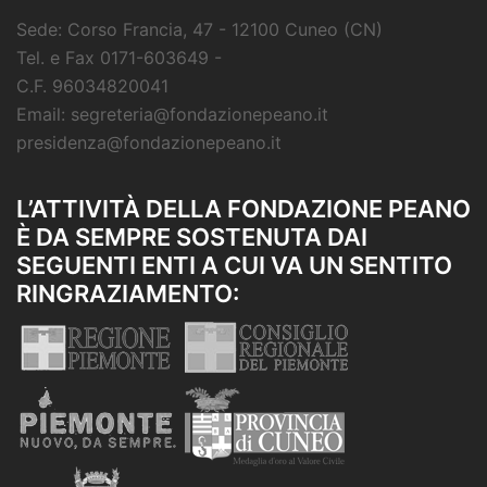
Sede: Corso Francia, 47 - 12100 Cuneo (CN)
Tel. e Fax 0171-603649 -
C.F. 96034820041
Email: segreteria@fondazionepeano.it
presidenza@fondazionepeano.it
L’ATTIVITÀ DELLA FONDAZIONE PEANO
È DA SEMPRE SOSTENUTA DAI
SEGUENTI ENTI A CUI VA UN SENTITO
RINGRAZIAMENTO: