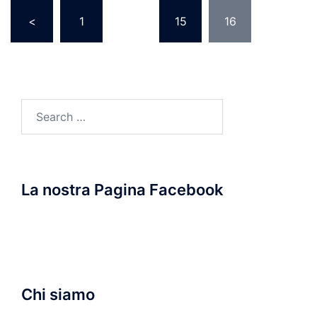
Posts
<
1
…
15
16
pagination
Search
for:
La nostra Pagina Facebook
Chi siamo