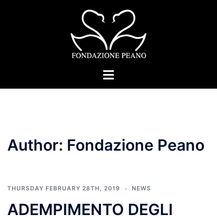
Skip
to
content
Toggle
menu
Author:
Fondazione Peano
THURSDAY FEBRUARY 28TH, 2019
NEWS
ADEMPIMENTO DEGLI