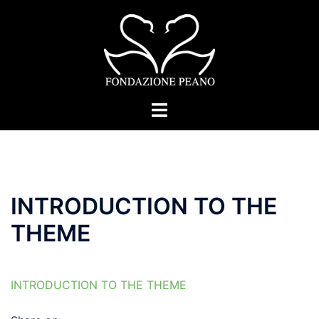
Skip
to
content
Toggle
menu
INTRODUCTION TO THE
THEME
INTRODUCTION TO THE THEME