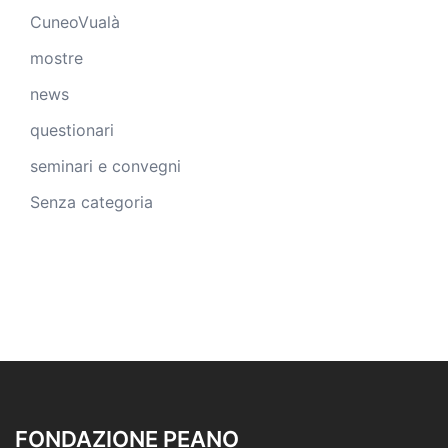
CuneoVualà
mostre
news
questionari
seminari e convegni
Senza categoria
FONDAZIONE PEANO