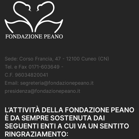
Sede: Corso Francia, 47 - 12100 Cuneo (CN)
Tel. e Fax 0171-603649 -
C.F. 96034820041
Email: segreteria@fondazionepeano.it
presidenza@fondazionepeano.it
L’ATTIVITÀ DELLA FONDAZIONE PEANO
È DA SEMPRE SOSTENUTA DAI
SEGUENTI ENTI A CUI VA UN SENTITO
RINGRAZIAMENTO: