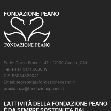
FONDAZIONE PEANO
Sede: Corso Francia, 47 - 12100 Cuneo (CN)
Tel. e Fax 0171-603649 -
C.F. 96034820041
Email: segreteria@fondazionepeano.it
presidenza@fondazionepeano.it
L’ATTIVITÀ DELLA FONDAZIONE PEANO
È DA SEMPRE SOSTENUTA DAI