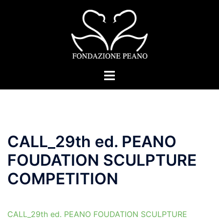
Skip
to
content
Toggle
menu
CALL_29th ed. PEANO
FOUDATION SCULPTURE
COMPETITION
CALL_29th ed. PEANO FOUDATION SCULPTURE