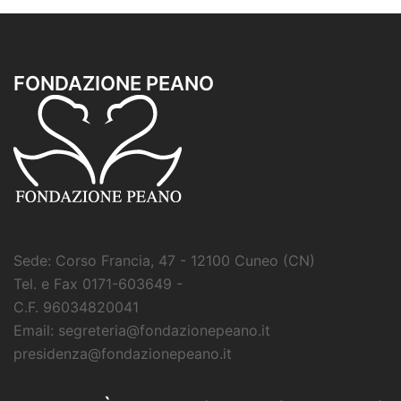
FONDAZIONE PEANO
Sede: Corso Francia, 47 - 12100 Cuneo (CN)
Tel. e Fax 0171-603649 -
C.F. 96034820041
Email: segreteria@fondazionepeano.it
presidenza@fondazionepeano.it