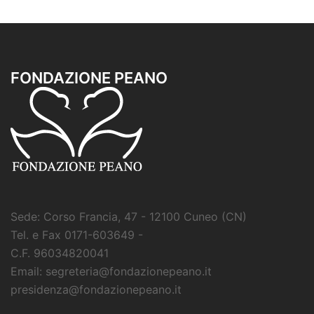
FONDAZIONE PEANO
Sede: Corso Francia, 47 - 12100 Cuneo (CN)
Tel. e Fax 0171-603649 -
C.F. 96034820041
Email: segreteria@fondazionepeano.it
presidenza@fondazionepeano.it