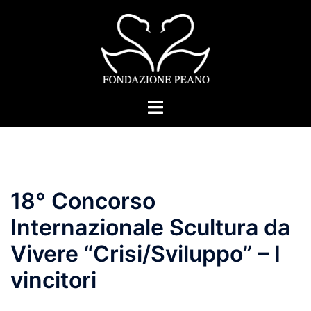
Skip
to
content
Toggle
menu
18° Concorso
Internazionale Scultura da
Vivere “Crisi/Sviluppo” – I
vincitori