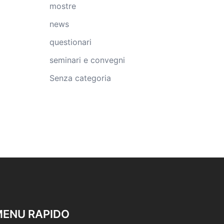
mostre
news
questionari
seminari e convegni
Senza categoria
ENU RAPIDO