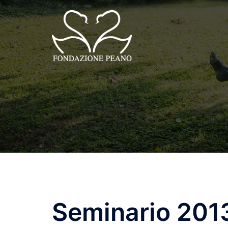
Skip
to
content
Seminario 201