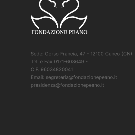
Sede: Corso Francia, 47 - 12100 Cuneo (CN)
Tel. e Fax 0171-603649 -
C.F. 96034820041
Email: segreteria@fondazionepeano.it
presidenza@fondazionepeano.it