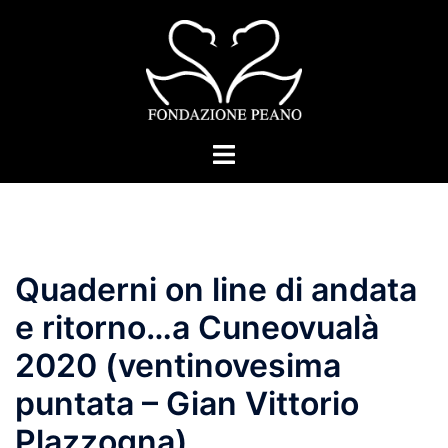
Vai
al
contenuto
Mostra/Nascondi
menu
Quaderni on line di andata
e ritorno…a Cuneovualà
2020 (ventinovesima
puntata – Gian Vittorio
Plazzogna)