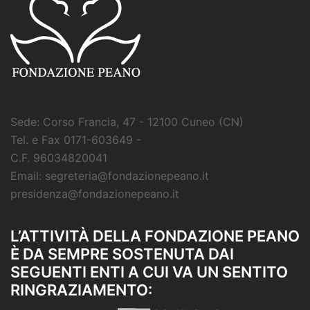
Sede: Corso Francia, 47 - 12100 Cuneo (CN)
Tel. e Fax 0171-603649 -
C.F. 96034820041
Email: segreteria@fondazionepeano.it
presidenza@fondazionepeano.it
L’ATTIVITÀ DELLA FONDAZIONE PEANO
È DA SEMPRE SOSTENUTA DAI
SEGUENTI ENTI A CUI VA UN SENTITO
RINGRAZIAMENTO: