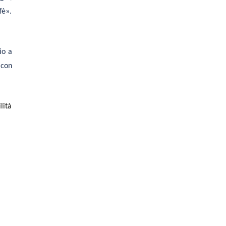
fè».
io a
 con
lità