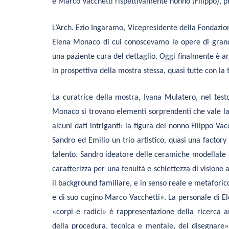
e Marco Vacchetti rispettivamente nonno (Filippo), p
L’Arch. Ezio Ingaramo, Vicepresidente della Fondazi
Elena Monaco di cui conoscevamo le opere di grande 
una paziente cura del dettaglio. Oggi finalmente è ar
in prospettiva della mostra stessa, quasi tutte con la 
La curatrice della mostra, Ivana Mulatero, nel test
Monaco si trovano elementi sorprendenti che vale la 
alcuni dati intriganti: la figura del nonno Filippo Vac
Sandro ed Emilio un trio artistico, quasi una factory 
talento. Sandro ideatore delle ceramiche modellate e di
caratterizza per una tenuità e schiettezza di vision
il background familiare, e in senso reale e metaforic
e di suo cugino Marco Vacchetti». La personale di El
«corpi e radici» è rappresentazione della ricerca a
della procedura, tecnica e mentale, del disegnare»