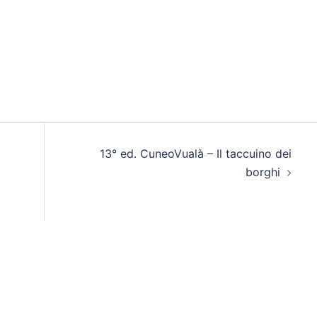
13° ed. CuneoVualà – Il taccuino dei
borghi