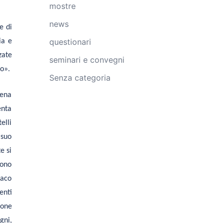
mostre
news
e di
questionari
ia e
zate
seminari e convegni
co».
Senza categoria
lena
enta
elli
 suo
e si
gono
naco
enti
ione
gni,