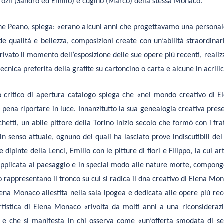
rozii (Sandro ed Emilio) e cugino (Marco) della stessa Monaco.
one Peano, spiega: «erano alcuni anni che progettavamo una personal
qualità e bellezza, composizioni create con un’abilità straordinar
rivato il momento dell’esposizione delle sue opere più recenti, realiz
tecnica preferita della grafite su cartoncino o carta e alcune in acrili
o critico di apertura catalogo spiega che «nel mondo creativo di E
pena riportare in luce. Innanzitutto la sua genealogia creativa pres
chetti, un abile pittore della Torino inizio secolo che formò con i frat
in senso attuale, ognuno dei quali ha lasciato prove indiscutibili del
pinte della Lenci, Emilio con le pitture di fiori e Filippo, la cui art
e applicata al paesaggio e in special modo alle nature morte, compon
o rappresentano il tronco su cui si radica il dna creativo di Elena Mo
ena Monaco allestita nella sala ipogea e dedicata alle opere più rec
rtistica di Elena Monaco «rivolta da molti anni a una riconsideraz
 e che si manifesta in chi osserva come «un’offerta smodata di se