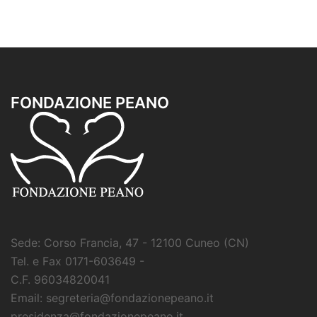
FONDAZIONE PEANO
Sede: Corso Francia, 47 - 12100 Cuneo (CN)
Tel. e Fax 0171-603649 -
C.F. 96034820041
Email: segreteria@fondazionepeano.it
presidenza@fondazionepeano.it