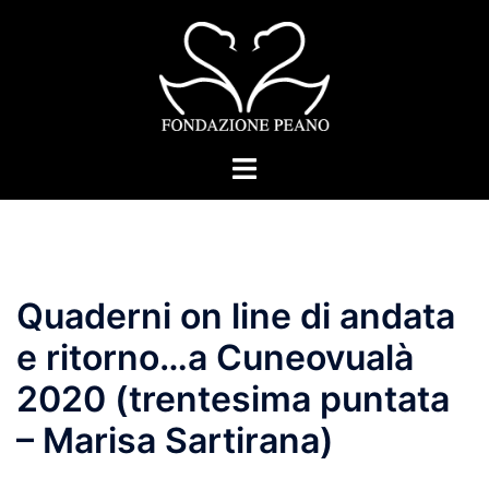
Skip
to
content
Toggle
menu
Quaderni on line di andata
e ritorno…a Cuneovualà
2020 (trentesima puntata
– Marisa Sartirana)