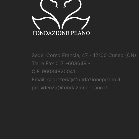
Sede: Corso Francia, 47 - 12100 Cuneo (CN)
Tel. e Fax 0171-603649 -
C.F. 96034820041
Email: segreteria@fondazionepeano.it
presidenza@fondazionepeano.it