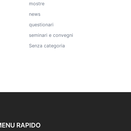
mostre
news
questionari
seminari e convegni
Senza categoria
ENU RAPIDO