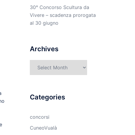
30° Concorso Scultura da
Vivere – scadenza prorogata
al 30 giugno
Archives
Archives
a
Categories
no
i
concorsi
e
CuneoVualà