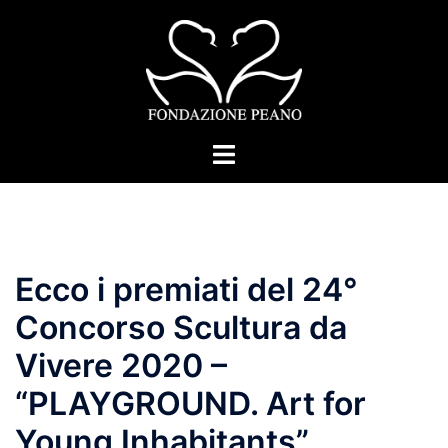
Skip
to
content
Toggle
menu
Ecco i premiati del 24°
Concorso Scultura da
Vivere 2020 –
“PLAYGROUND. Art for
Young Inhabitants”