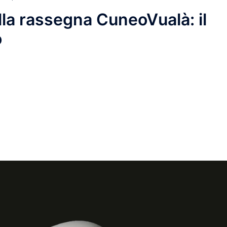
ella rassegna CuneoVualà: il
o