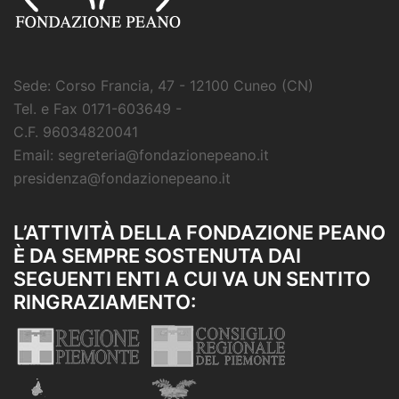
Sede: Corso Francia, 47 - 12100 Cuneo (CN)
Tel. e Fax 0171-603649 -
C.F. 96034820041
Email: segreteria@fondazionepeano.it
presidenza@fondazionepeano.it
L’ATTIVITÀ DELLA FONDAZIONE PEANO
È DA SEMPRE SOSTENUTA DAI
SEGUENTI ENTI A CUI VA UN SENTITO
RINGRAZIAMENTO: