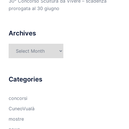
30° Concorso Scultura da Vivere – scadenza
prorogata al 30 giugno
Archives
Archives
Categories
concorsi
CuneoVualà
mostre