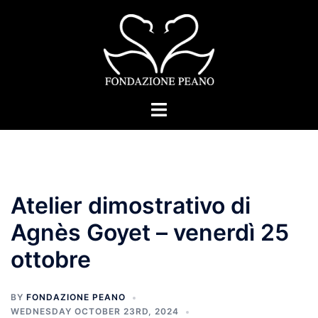
Skip
to
content
Toggle
menu
Atelier dimostrativo di
Agnès Goyet – venerdì 25
ottobre
BY
FONDAZIONE PEANO
WEDNESDAY OCTOBER 23RD, 2024