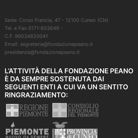
Sede: Corso Francia, 47 - 12100 Cuneo (CN)
Tel. e Fax 0171-603649 -
C.F. 96034820041
Email: segreteria@fondazionepeano.it
presidenza@fondazionepeano.it
L’ATTIVITÀ DELLA FONDAZIONE PEANO
È DA SEMPRE SOSTENUTA DAI
SEGUENTI ENTI A CUI VA UN SENTITO
RINGRAZIAMENTO: