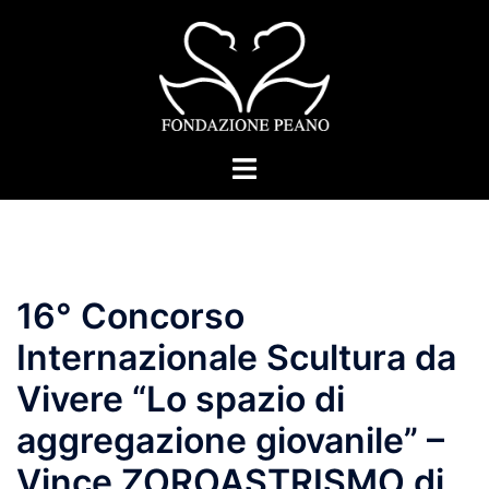
Skip
to
content
Toggle
menu
16° Concorso
Internazionale Scultura da
Vivere “Lo spazio di
aggregazione giovanile” –
Vince ZOROASTRISMO di