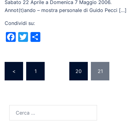
Sabato 22 Aprile a Domenica 7 Maggio 2006.
Annot(t)ando – mostra personale di Guido Pecci […]
Condividi su:
Facebook
Twitter
Condividi
Paginazione
<
1
…
20
21
degli
articoli
Ricerca
per: