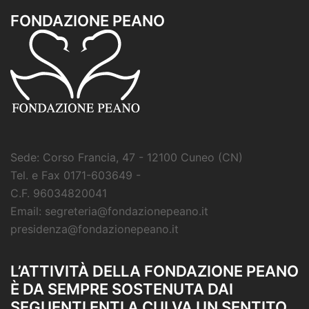
FONDAZIONE PEANO
Sede: Corso Francia, 47 - 12100 Cuneo (CN)
Tel. e Fax 0171-603649 -
C.F. 96034820041
Email: segreteria@fondazionepeano.it
presidenza@fondazionepeano.it
L’ATTIVITÀ DELLA FONDAZIONE PEANO
È DA SEMPRE SOSTENUTA DAI
SEGUENTI ENTI A CUI VA UN SENTITO