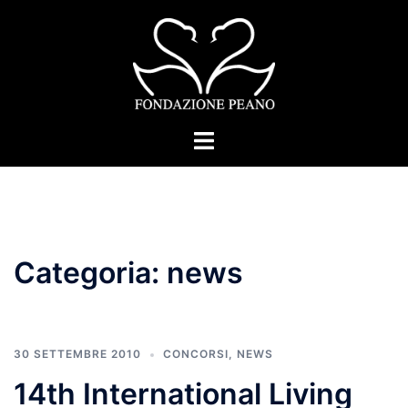
Vai
al
contenuto
Mostra/Nascondi
menu
Categoria:
news
30 SETTEMBRE 2010
CONCORSI
,
NEWS
14th International Living