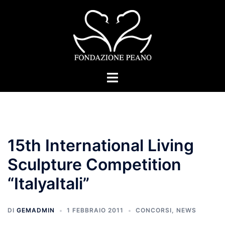
Vai
al
contenuto
Mostra/Nascondi
menu
15th International Living
Sculpture Competition
“ItalyaItali”
DI
GEMADMIN
1 FEBBRAIO 2011
CONCORSI
,
NEWS