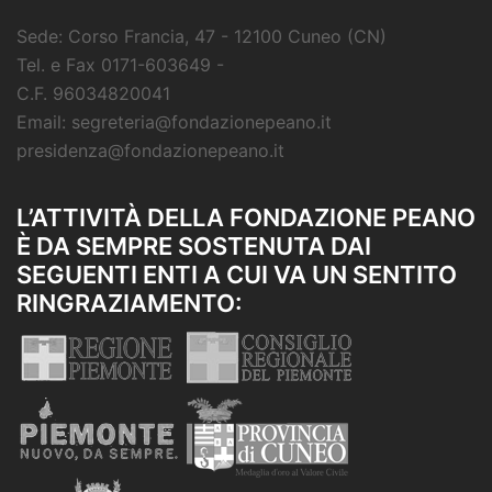
Sede: Corso Francia, 47 - 12100 Cuneo (CN)
Tel. e Fax 0171-603649 -
C.F. 96034820041
Email: segreteria@fondazionepeano.it
presidenza@fondazionepeano.it
L’ATTIVITÀ DELLA FONDAZIONE PEANO
È DA SEMPRE SOSTENUTA DAI
SEGUENTI ENTI A CUI VA UN SENTITO
RINGRAZIAMENTO: