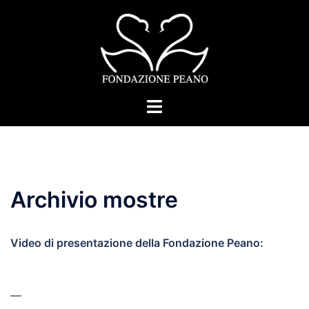
Vai
al
contenuto
Mostra/Nascondi
menu
Archivio mostre
Video di presentazione della Fondazione Peano:
—