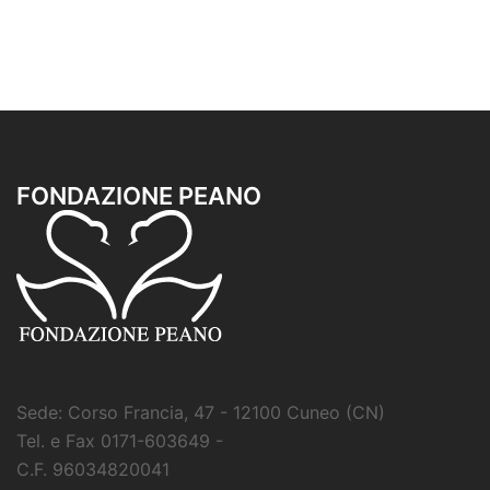
FONDAZIONE PEANO
Sede: Corso Francia, 47 - 12100 Cuneo (CN)
Tel. e Fax 0171-603649 -
C.F. 96034820041