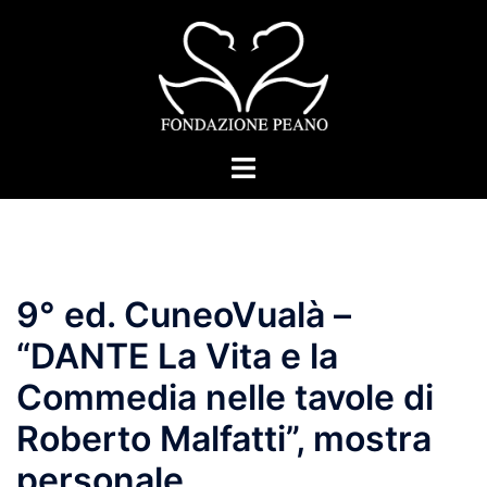
Vai
al
contenuto
Mostra/Nascondi
menu
9° ed. CuneoVualà –
“DANTE La Vita e la
Commedia nelle tavole di
Roberto Malfatti”, mostra
personale