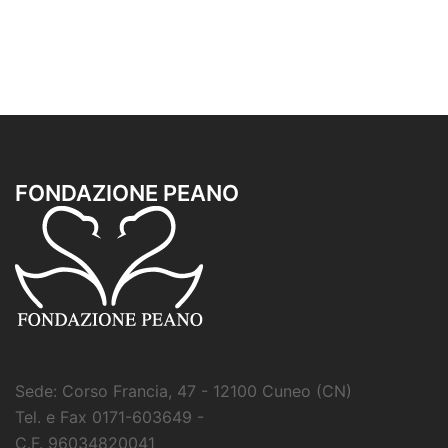
FONDAZIONE PEANO
Sede: Corso Francia, 47 - 12100 Cuneo (CN)
Tel. e Fax 0171-603649 -
C.F. 96034820041