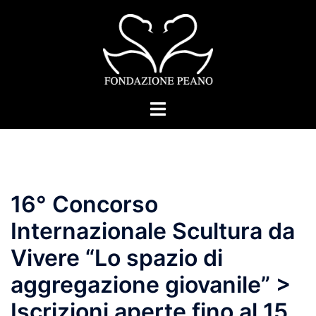
Vai
al
contenuto
Mostra/Nascondi
menu
16° Concorso
Internazionale Scultura da
Vivere “Lo spazio di
aggregazione giovanile” >
Iscrizioni aperte fino al 15