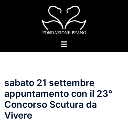
Vai
al
contenuto
Mostra/Nascondi
menu
sabato 21 settembre
appuntamento con il 23°
Concorso Scutura da
Vivere