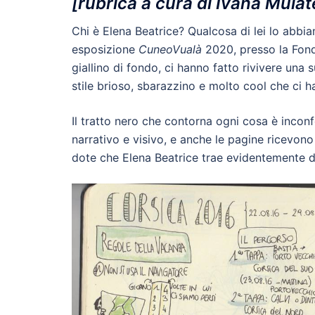
[rubrica a cura di Ivana Mulat
Chi è Elena Beatrice? Qualcosa di lei lo abbi
esposizione
CuneoVualà
2020, presso la Fond
giallino di fondo, ci hanno fatto rivivere una
stile brioso, sbarazzino e molto cool che ci h
Il tratto nero che contorna ogni cosa è incon
narrativo e visivo, e anche le pagine ricevono
dote che Elena Beatrice trae evidentemente da