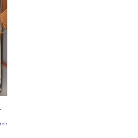
,
irne