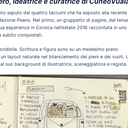
ero, ideatrice e curatrice di CuneoVual
amo saputo dai quattro taccuini che ha esposto alla recente
azione Peano. Nel primo, un gruppetto di pagine, dal tenu
 sua esperienza in Corsica nell’estate 2016 raccontata in uno
a subito conquistati.
fondibile. Scrittura e figura sono su un medesimo piano
 un layout naturale nel bilanciamento dei pieni e dei vuoti. 
l suo background di illustratrice, sceneggiatrice e regista.