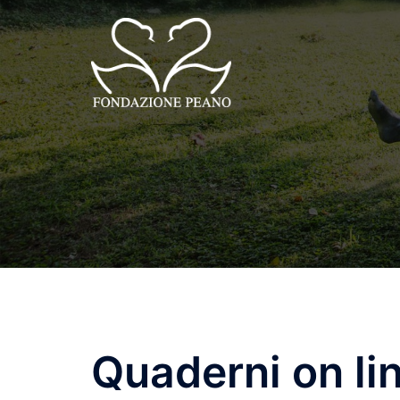
Vai
al
contenuto
Quaderni on li