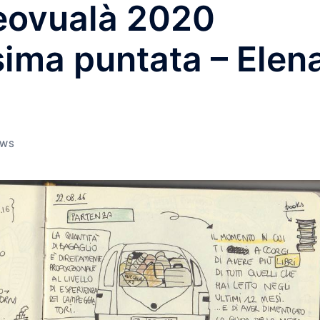
eovualà 2020
sima puntata – Elen
EWS