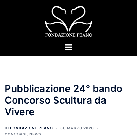
Vai
al
contenuto
Mostra/Nascondi
menu
Pubblicazione 24° bando
Concorso Scultura da
Vivere
DI
FONDAZIONE PEANO
30 MARZO 2020
CONCORSI
,
NEWS