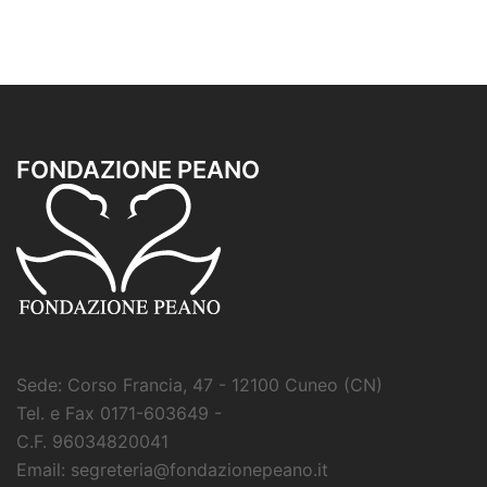
FONDAZIONE PEANO
Sede: Corso Francia, 47 - 12100 Cuneo (CN)
Tel. e Fax 0171-603649 -
C.F. 96034820041
Email: segreteria@fondazionepeano.it