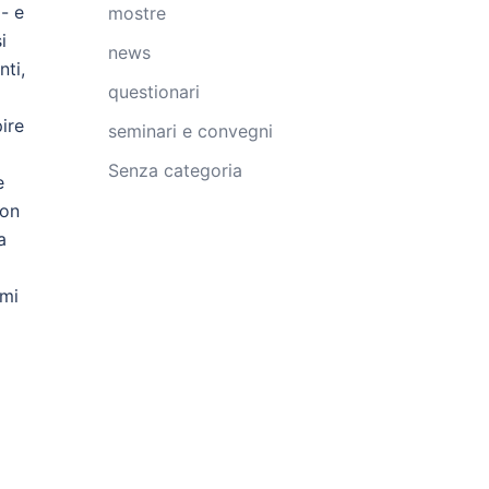
- e
mostre
i
news
nti,
questionari
ire
seminari e convegni
Senza categoria
e
con
a
smi