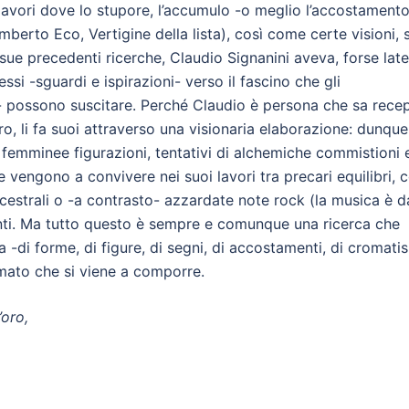
 lavori dove lo stupore, l’accumulo -o meglio l’accostamento
berto Eco, Vertigine della lista), così come certe visioni, s
ue precedenti ricerche, Claudio Signanini aveva, forse late
essi -sguardi e ispirazioni- verso il fascino che gli
 possono suscitare. Perché Claudio è persona che sa recep
ro, li fa suoi attraverso una visionaria elaborazione: dunque
, femminee figurazioni, tentativi di alchemiche commistioni 
e vengono a convivere nei suoi lavori tra precari equilibri, 
cestrali o -a contrasto- azzardate note rock (la musica è d
nti. Ma tutto questo è sempre e comunque una ricerca che
a -di forme, di figure, di segni, di accostamenti, di cromati
itmato che si viene a comporre.
’oro,