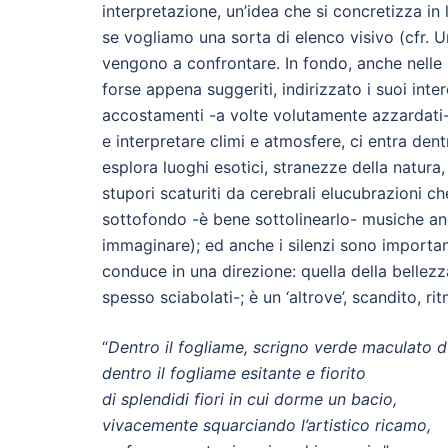
interpretazione, un’idea che si concretizza in
se vogliamo una sorta di elenco visivo (cfr. Um
vengono a confrontare. In fondo, anche nelle s
forse appena suggeriti, indirizzato i suoi inter
accostamenti -a volte volutamente azzardati-
e interpretare climi e atmosfere, ci entra dent
esplora luoghi esotici, stranezze della natura
stupori scaturiti da cerebrali elucubrazioni ch
sottofondo -è bene sottolinearlo- musiche an
immaginare); ed anche i silenzi sono importa
conduce in una direzione: quella della bellezz
spesso sciabolati-; è un ‘altrove’, scandito, r
“
Dentro il fogliame, scrigno verde maculato d
dentro il fogliame esitante e fiorito
di splendidi fiori in cui dorme un bacio,
vivacemente squarciando l’artistico ricamo,