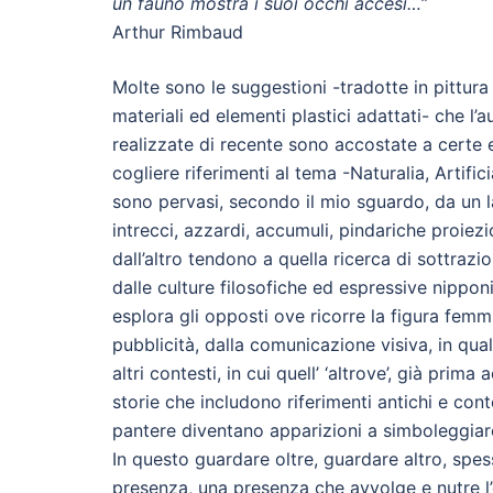
un fauno mostra i suoi occhi accesi…
”
Arthur Rimbaud
Molte sono le suggestioni -tradotte in pittur
materiali ed elementi plastici adattati- che l
realizzate di recente sono accostate a certe 
cogliere riferimenti al tema -Naturalia, Artifici
sono pervasi, secondo il mio sguardo, da un 
intrecci, azzardi, accumuli, pindariche proiez
dall’altro tendono a quella ricerca di sottrazion
dalle culture filosofiche ed espressive nipponi
esplora gli opposti ove ricorre la figura femmi
pubblicità, dalla comunicazione visiva, in qua
altri contesti, in cui quell’ ‘altrove’, già prim
storie che includono riferimenti antichi e con
pantere diventano apparizioni a simboleggiar
In questo guardare oltre, guardare altro, spes
presenza, una presenza che avvolge e nutre l