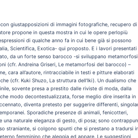
a con giustapposizioni di immagini fotografiche, recupero di
’autore propone in questa mostra in cui le opere perlopiù
espressioni di qualche anno fa in cui bene già si possono
alia, Scientifica, Exotica- qui proposto. E i lavori presentati
lato, da un forte senso barocco -si sviluppano metamorfosi
ioni (cfr. Andreina Griseri, Le metamorfosi del barocco) –
e, cara all’autore, rintracciabile in testi e pitture elaborati
che (cfr. Kuki Shuzo, La struttura dell’Iki). Un dualismo che
nile, sovente presa a prestito dalle riviste di moda, dalla
lche modo decontestualizzata, forse meglio dire inserita in
a accennato, diventa pretesto per suggerire differenti, singolar
temporanei. Sporadiche presenze di animali, fenicotteri,
e una naturale eleganza di gesto, di posa; sono contrappunt
so straniante, si colgono spunti che si prestano a tradursi i
’eterno femminino che aleggia ed appare. Le suggestioni