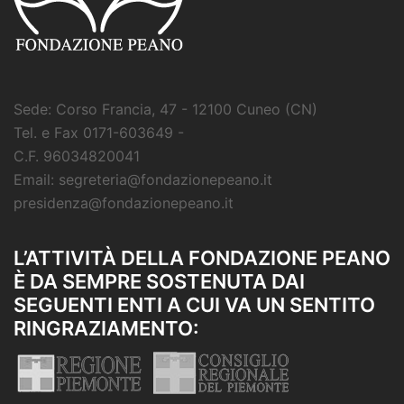
Sede: Corso Francia, 47 - 12100 Cuneo (CN)
Tel. e Fax 0171-603649 -
C.F. 96034820041
Email: segreteria@fondazionepeano.it
presidenza@fondazionepeano.it
L’ATTIVITÀ DELLA FONDAZIONE PEANO
È DA SEMPRE SOSTENUTA DAI
SEGUENTI ENTI A CUI VA UN SENTITO
RINGRAZIAMENTO: