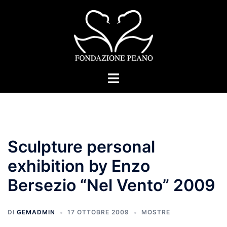
Vai
al
contenuto
Mostra/Nascondi
menu
Sculpture personal
exhibition by Enzo
Bersezio “Nel Vento” 2009
DI
GEMADMIN
17 OTTOBRE 2009
MOSTRE