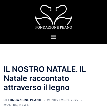
Vai
al
contenuto
Mostra/Nascondi
menu
IL NOSTRO NATALE. IL
Natale raccontato
attraverso il legno
DI
FONDAZIONE PEANO
21 NOVEMBRE 2022
MOSTRE
,
NEWS