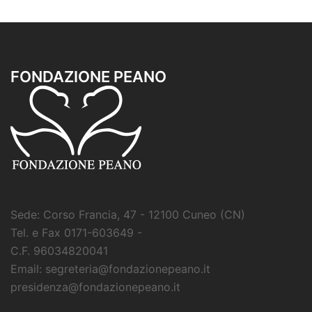
FONDAZIONE PEANO
Sede: Corso Francia, 47 - 12100 Cuneo (CN)
Tel. e Fax 0171-603649 -
C.F. 96034820041
Email: segreteria@fondazionepeano.it
presidenza@fondazionepeano.it