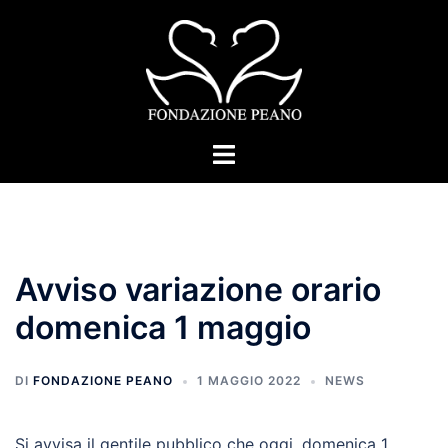
Vai
al
contenuto
Mostra/Nascondi
menu
Avviso variazione orario
domenica 1 maggio
DI
FONDAZIONE PEANO
1 MAGGIO 2022
NEWS
Si avvisa il gentile pubblico che oggi, domenica 1