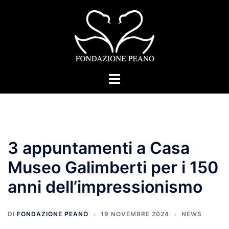
Vai
al
contenuto
Mostra/Nascondi
menu
3 appuntamenti a Casa
Museo Galimberti per i 150
anni dell’impressionismo
DI
FONDAZIONE PEANO
19 NOVEMBRE 2024
NEWS