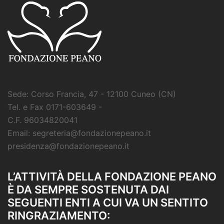
Sede: Corso Francia, 47 - 12100 Cuneo (CN)
Tel. e Fax 0171-603649 -
C.F. 96034820041
Email: segreteria@fondazionepeano.it
presidenza@fondazionepeano.it
L’ATTIVITÀ DELLA FONDAZIONE PEANO
È DA SEMPRE SOSTENUTA DAI
SEGUENTI ENTI A CUI VA UN SENTITO
RINGRAZIAMENTO: