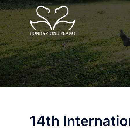
Vai
al
contenuto
14th Internatio