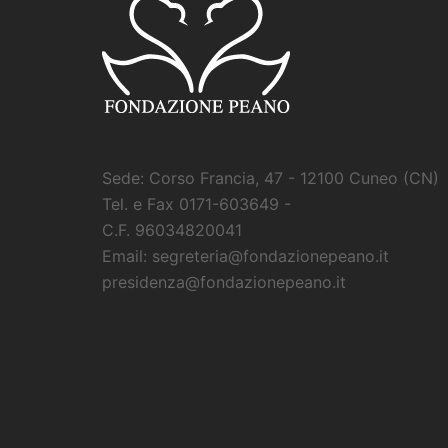
Sede: Corso Francia, 47 - 12100 Cuneo (CN)
Tel. e Fax 0171-603649 -
C.F. 96034820041
Email: segreteria@fondazionepeano.it
presidenza@fondazionepeano.it