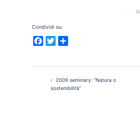
[
Condividi su:
Facebook
Twitter
Condividi
Navigazione
2009 seminary: “Natura o
articolo
sostenibilità”