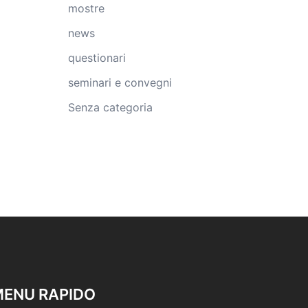
mostre
news
questionari
seminari e convegni
Senza categoria
ENU RAPIDO