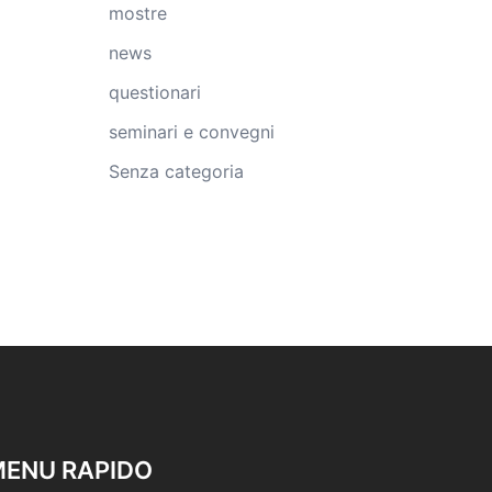
mostre
news
questionari
seminari e convegni
Senza categoria
ENU RAPIDO