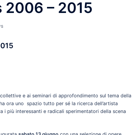
 2006 – 2015
WS
2015
ollettive e ai seminari di approfondimento sul tema della
a ora uno spazio tutto per sé la ricerca dell’artista
tra i più interessanti e radicali sperimentatori della scena
augurata
sabato 13 giugno
con una selezione di opere