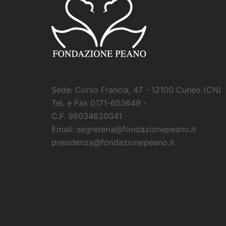
Sede: Corso Francia, 47 - 12100 Cuneo (CN)
Tel. e Fax 0171-603649 -
C.F. 96034820041
Email: segreteria@fondazionepeano.it
presidenza@fondazionepeano.it