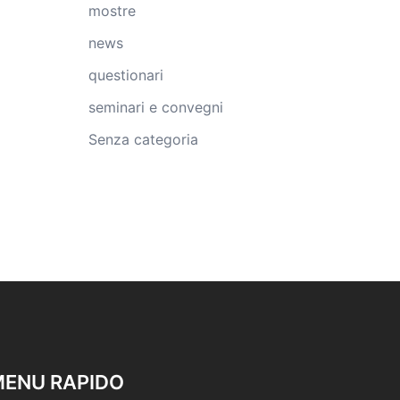
mostre
news
questionari
seminari e convegni
Senza categoria
ENU RAPIDO