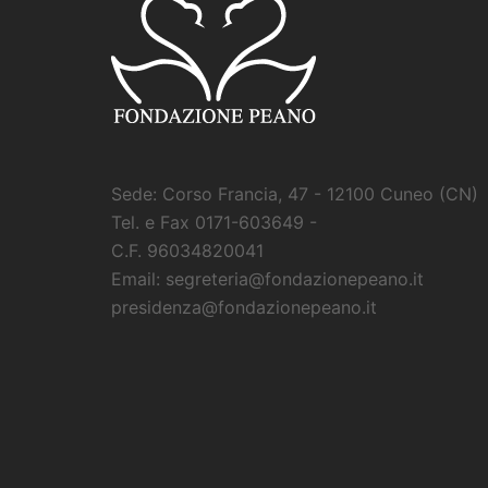
Sede: Corso Francia, 47 - 12100 Cuneo (CN)
Tel. e Fax 0171-603649 -
C.F. 96034820041
Email: segreteria@fondazionepeano.it
presidenza@fondazionepeano.it