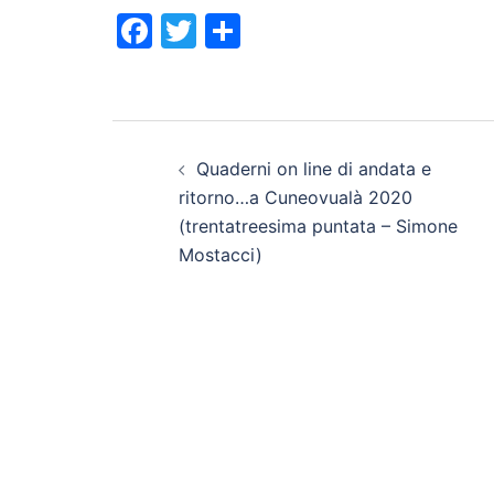
Facebook
Twitter
Condividi
Navigazione
Quaderni on line di andata e
articolo
ritorno…a Cuneovualà 2020
(trentatreesima puntata – Simone
Mostacci)