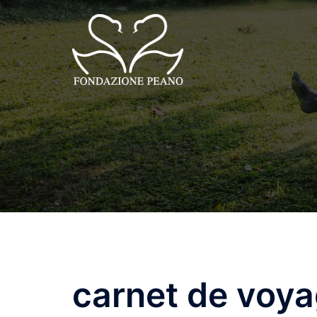
Vai
al
contenuto
carnet de voy