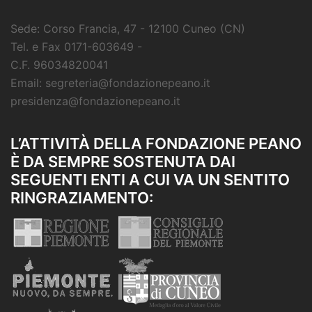
Sede: Corso Francia, 47 - 12100 Cuneo (CN)
Tel. e Fax 0171-603649 -
C.F. 96034820041
Email: segreteria@fondazionepeano.it
presidenza@fondazionepeano.it
L’ATTIVITÀ DELLA FONDAZIONE PEANO
È DA SEMPRE SOSTENUTA DAI
SEGUENTI ENTI A CUI VA UN SENTITO
RINGRAZIAMENTO: