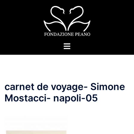
Vai
al
contenuto
Mostra/Nascondi
menu
carnet de voyage- Simone
Mostacci- napoli-05