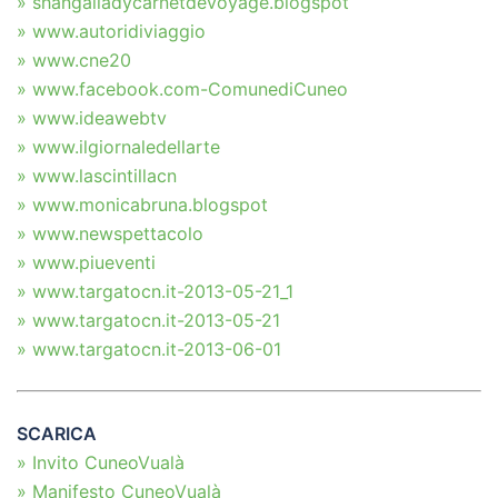
» shangailadycarnetdevoyage.blogspot
» www.autoridiviaggio
» www.cne20
» www.facebook.com-ComunediCuneo
» www.ideawebtv
» www.ilgiornaledellarte
» www.lascintillacn
» www.monicabruna.blogspot
» www.newspettacolo
» www.piueventi
» www.targatocn.it-2013-05-21_1
» www.targatocn.it-2013-05-21
» www.targatocn.it-2013-06-01
SCARICA
» Invito CuneoVualà
» Manifesto CuneoVualà