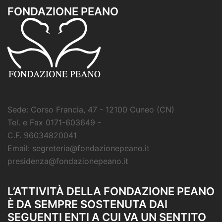
FONDAZIONE PEANO
Sede: Corso Francia, 47 - 12100 Cuneo (CN)
Tel. e Fax 0171-603649 -
C.F. 96034820041
Email: segreteria@fondazionepeano.it
presidenza@fondazionepeano.it
L’ATTIVITÀ DELLA FONDAZIONE PEANO
È DA SEMPRE SOSTENUTA DAI
SEGUENTI ENTI A CUI VA UN SENTITO