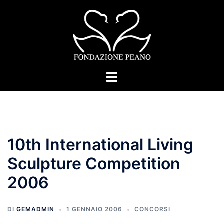
Vai
al
contenuto
Mostra/Nascondi
menu
10th International Living
Sculpture Competition
2006
DI
GEMADMIN
1 GENNAIO 2006
CONCORSI