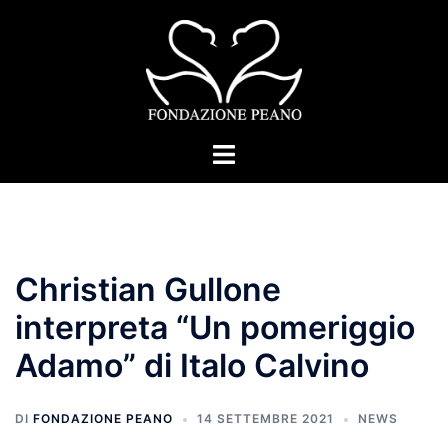
Vai
al
contenuto
Mostra/Nascondi
menu
Christian Gullone
interpreta “Un pomeriggio
Adamo” di Italo Calvino
DI
FONDAZIONE PEANO
14 SETTEMBRE 2021
NEWS