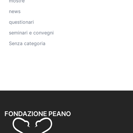
mostre
news
questionari
seminari e convegni
Senza categoria
FONDAZIONE PEANO