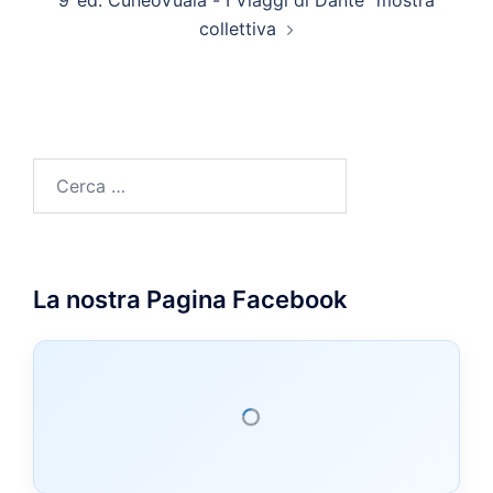
9°ed. CuneoVualà -“I Viaggi di Dante” mostra
collettiva
Ricerca
per:
La nostra Pagina Facebook