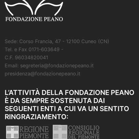
Sede: Corso Francia, 47 - 12100 Cuneo (CN)
Tel. e Fax 0171-603649 -
C.F. 96034820041
Email: segreteria@fondazionepeano.it
presidenza@fondazionepeano.it
L’ATTIVITÀ DELLA FONDAZIONE PEANO
È DA SEMPRE SOSTENUTA DAI
SEGUENTI ENTI A CUI VA UN SENTITO
RINGRAZIAMENTO: