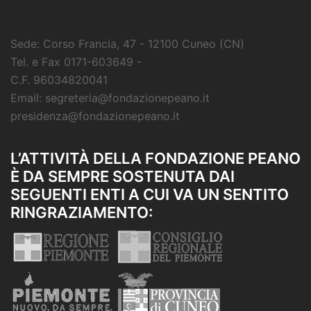
Sede: Corso Francia, 47 - 12100 Cuneo (CN)
Tel. e Fax 0171-603649 -
C.F. 96034820041
Email: segreteria@fondazionepeano.it
presidenza@fondazionepeano.it
L’ATTIVITÀ DELLA FONDAZIONE PEANO
È DA SEMPRE SOSTENUTA DAI
SEGUENTI ENTI A CUI VA UN SENTITO
RINGRAZIAMENTO: