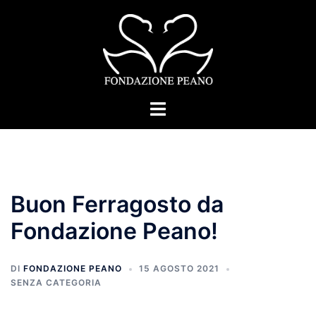
Vai
al
contenuto
Mostra/Nascondi
menu
Buon Ferragosto da
Fondazione Peano!
DI
FONDAZIONE PEANO
15 AGOSTO 2021
SENZA CATEGORIA