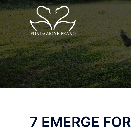
Vai
al
contenuto
7 EMERGE FO