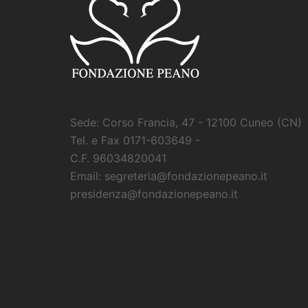
Sede: Corso Francia, 47 - 12100 Cuneo (CN)
Tel. e Fax 0171-603649 -
C.F. 96034820041
Email: segreteria@fondazionepeano.it
presidenza@fondazionepeano.it