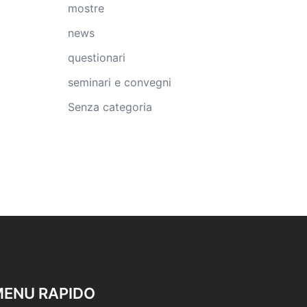
mostre
news
questionari
seminari e convegni
Senza categoria
ENU RAPIDO