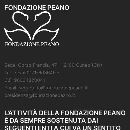
FONDAZIONE PEANO
Sede: Corso Francia, 47 - 12100 Cuneo (CN)
Tel. e Fax 0171-603649 -
C.F. 96034820041
Email: segreteria@fondazionepeano.it
presidenza@fondazionepeano.it
L’ATTIVITÀ DELLA FONDAZIONE PEANO
È DA SEMPRE SOSTENUTA DAI
SEGUENTI ENTI A CUI VA UN SENTITO