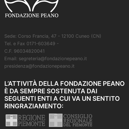
Sede: Corso Francia, 47 - 12100 Cuneo (CN)
Tel. e Fax 0171-603649 -
C.F. 96034820041
Email: segreteria@fondazionepeano.it
presidenza@fondazionepeano.it
L’ATTIVITÀ DELLA FONDAZIONE PEANO
È DA SEMPRE SOSTENUTA DAI
SEGUENTI ENTI A CUI VA UN SENTITO
RINGRAZIAMENTO: