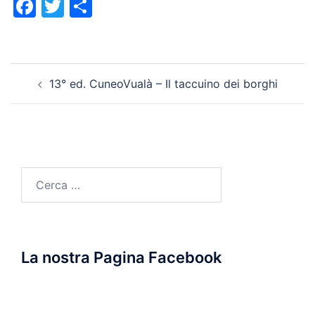
Facebook
Twitter
Condividi
Navigazione
13° ed. CuneoVualà – Il taccuino dei borghi
articolo
Ricerca
per:
La nostra Pagina Facebook